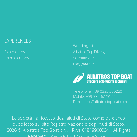
EXPERIENCES
Wedding list
Experiences
Albatros Top Diving
Theme cruises
Scientific area
Easy gate Vip
Telephone: +39 0323 505220
Mobile: +39 335 6773164
E-mail: info@albatrostopboat.com
La società ha ricevuto degli aiuti di Stato come da elenco
pubblicato sul sito Registro Nazionale degli Aiuti di Stato.
2026 © Albatros Top Boat s.r.l. | P.iva 01819900034 | All Rights
Reserved.|
|
Privacy Policy
Condizioni Generali