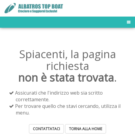
TOUR OPERATOR
DESTINATIONS
MALDIVE FLEET
Spiacenti, la pagina
BUSINESS TRAVELER
NEWS & PRESS
richiesta
OFFERS AND LAST MINUTE
non è stata trovata
.
Assicurati che l'indirizzo web sia scritto
correttamente.
Per trovare quello che stavi cercando, utilizza il
menu.
CONTATTATACI
TORNA ALLA HOME