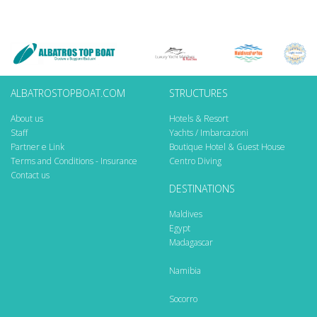
ALBATROSTOPBOAT.COM
STRUCTURES
About us
Hotels & Resort
Staff
Yachts / Imbarcazioni
Partner e Link
Boutique Hotel & Guest House
Terms and Conditions - Insurance
Centro Diving
Contact us
DESTINATIONS
Maldives
Egypt
Madagascar
Namibia
Socorro