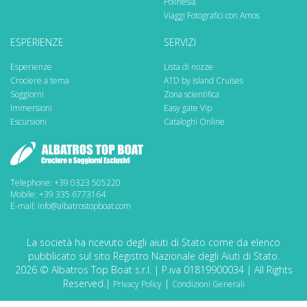
Polinesia
Viaggi Fotografici con Amos
ESPERIENZE
SERVIZI
Esperienze
Lista di nozze
Crociere a tema
ATD by Island Cruises
Soggiorni
Zona scientifica
Immersioni
Easy gate Vip
Escursioni
Cataloghi Online
Telephone: +39 0323 505220
Mobile: +39 335 6773164
E-mail: info@albatrostopboat.com
La società ha ricevuto degli aiuti di Stato come da elenco
pubblicato sul sito Registro Nazionale degli Aiuti di Stato.
2026 © Albatros Top Boat s.r.l. | P.iva 01819900034 | All Rights
Reserved.|
|
Privacy Policy
Condizioni Generali