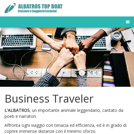
TOUR OPERATOR
DESTINAZIONI
FLOTTA MALDIVE
BUSINESS TRAVELER
NEWS & PRESS
OFFERTE E LAST MINUTE
Business Traveler
L'ALBATROS
, un importante animale leggendario, cantato da
poeti e narratori.
Affronta ogni viaggio con tenacia ed efficienza, ed è in grado di
coprire immense distanze con il minimo sforzo.