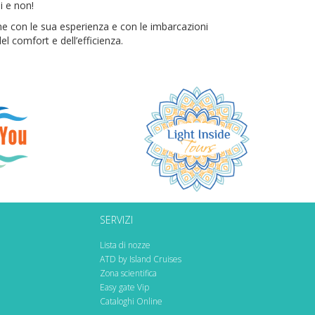
i e non!
he con le sua esperienza e con le imbarcazioni
l comfort e dell’efficienza.
SERVIZI
Lista di nozze
ATD by Island Cruises
Zona scientifica
Easy gate Vip
Cataloghi Online