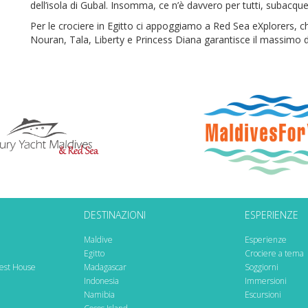
dell’isola di Gubal. Insomma, ce n’è davvero per tutti, subacque
Per le crociere in Egitto ci appoggiamo a Red Sea eXplorers, c
Nouran, Tala, Liberty e Princess Diana garantisce il massimo de
DESTINAZIONI
ESPERIENZE
Maldive
Esperienze
Egitto
Crociere a tema
est House
Madagascar
Soggiorni
Indonesia
Immersioni
Namibia
Escursioni