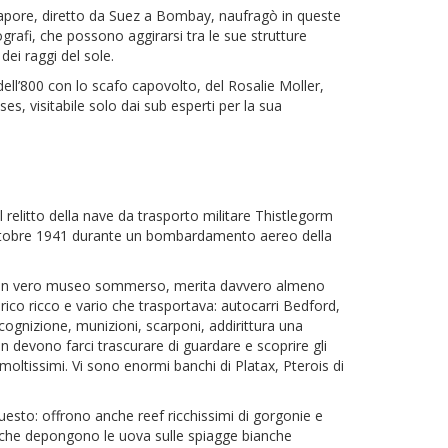
 e vapore, diretto da Suez a Bombay, naufragò in queste
ografi, che possono aggirarsi tra le sue strutture
dei raggi del sole.
dell’800 con lo scafo capovolto, del Rosalie Moller,
ses, visitabile solo dai sub esperti per la sua
 il relitto della nave da trasporto militare Thistlegorm
 6 ottobre 1941 durante un bombardamento aereo della
do, un vero museo sommerso, merita davvero almeno
rico ricco e vario che trasportava: autocarri Bedford,
cognizione, munizioni, scarponi, addirittura una
n devono farci trascurare di guardare e scoprire gli
ltissimi. Vi sono enormi banchi di Platax, Pterois di
 questo: offrono anche reef ricchissimi di gorgonie e
ghe che depongono le uova sulle spiagge bianche