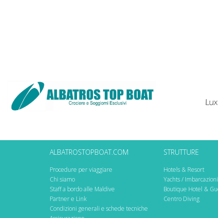
ALBATROSTOPBOAT.COM
STRUTTURE
Procedure per viaggiare
Hotels & Resort
Chi siamo
Yachts / Imbarcazioni
Staff a bordo alle Maldive
Boutique Hotel & Gu
Partner e Link
Centro Diving
Condizioni generali e schede tecniche