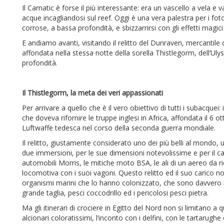
Il Carnatic è forse il più interessante: era un vascello a vela
acque incagliandosi sul reef. Oggi è una vera palestra per i fot
corrose, a bassa profondità, e sbizzarrirsi con gli effetti magici 
E andiamo avanti, visitando il relitto del Dunraven, mercantile 
affondata nella stessa notte della sorella Thistlegorm, dell’Ulys
profondità.
Il Thistlegorm, la meta dei veri appassionati
Per arrivare a quello che è il vero obiettivo di tutti i subacquei:
che doveva rifornire le truppe inglesi in Africa, affondata il
Luftwaffe tedesca nel corso della seconda guerra mondiale.
Il relitto, giustamente considerato uno dei più belli al mon
due immersioni, per le sue dimensioni notevolissime e per il ca
automobili Morris, le mitiche moto BSA, le ali di un aereo da ri
locomotiva con i suoi vagoni. Questo relitto ed il suo carico no
organismi marini che lo hanno colonizzato, che sono davvero mo
grande taglia, pesci coccodrillo ed i pericolosi pesci pietra.
Ma gli itinerari di crociere in Egitto del Nord non si limitano a
alcionari coloratissimi, l’inconto con i delfini, con le tartaru