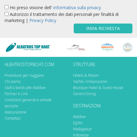
Ho preso visione dell'
informativa sulla privacy
Autorizzo il trattamento dei dati personali per finalità di
marketing |
Privacy Policy
INVIA RICHIESTA
ALBATROSTOPBOAT.COM
STRUTTURE
Procedure per viaggiare
Hotels & Resort
Chi siamo
Yachts / Imbarcazioni
Staff a bordo alle Maldive
Boutique Hotel & Guest House
Partner e Link
Centro Diving
Condizioni generali e schede
DESTINAZIONI
tecniche
Assicurazione
Maldive
Contattaci
Egitto
Madagascar
Indonesia