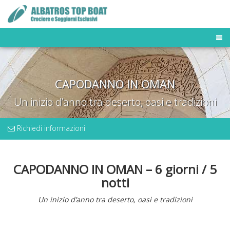
TOUR OPERATOR
DESTINAZIONI
CAPODANNO IN OMAN
FLOTTA MALDIVE
BUSINESS TRAVELER
Un inizio d’anno tra deserto, oasi e tradizioni
NEWS & PRESS
OFFERTE E LAST MINUTE
Richiedi informazioni
CAPODANNO IN OMAN – 6 giorni / 5
notti
Un inizio d’anno tra deserto, oasi e tradizioni