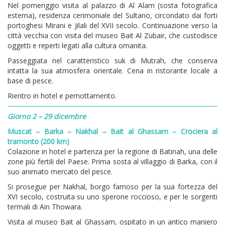
Nel pomeriggio visita al palazzo di Al Alam (sosta fotografica
esterna), residenza cerimoniale del Sultano, circondato dai forti
portoghesi Mirani e Jilali del XVII secolo. Continuazione verso la
città vecchia con visita del museo Bait Al Zubair, che custodisce
oggetti e reperti legati alla cultura omanita.
Passeggiata nel caratteristico suk di Mutrah, che conserva
intatta la sua atmosfera orientale. Cena in ristorante locale a
base di pesce.
Rientro in hotel e pernottamento.
Giorno 2 – 29 dicembre
Muscat – Barka – Nakhal – Bait al Ghassam – Crociera al
tramonto (200 km)
Colazione in hotel e partenza per la regione di Batinah, una delle
zone più fertili del Paese. Prima sosta al villaggio di Barka, con il
suo animato mercato del pesce.
Si prosegue per Nakhal, borgo famoso per la sua fortezza del
XVI secolo, costruita su uno sperone roccioso, e per le sorgenti
termali di Ain Thowara.
Visita al museo Bait al Ghassam, ospitato in un antico maniero