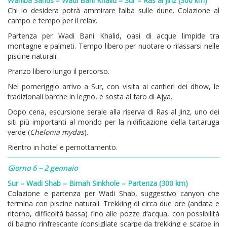
Wahiba Sands – Wadi Bani Khalid – Sur – Ras al Jinz (300 km)
Chi lo desidera potrà ammirare l’alba sulle dune. Colazione al
campo e tempo per il relax.
Partenza per Wadi Bani Khalid, oasi di acque limpide tra
montagne e palmeti. Tempo libero per nuotare o rilassarsi nelle
piscine naturali.
Pranzo libero lungo il percorso.
Nel pomeriggio arrivo a Sur, con visita ai cantieri dei dhow, le
tradizionali barche in legno, e sosta al faro di Ajya.
Dopo cena, escursione serale alla riserva di Ras al Jinz, uno dei
siti più importanti al mondo per la nidificazione della tartaruga
verde (
Chelonia mydas
).
Rientro in hotel e pernottamento.
Giorno 6 – 2 gennaio
Sur – Wadi Shab – Bimah Sinkhole – Partenza (300 km)
Colazione e partenza per Wadi Shab, suggestivo canyon che
termina con piscine naturali. Trekking di circa due ore (andata e
ritorno, difficoltà bassa) fino alle pozze d’acqua, con possibilità
di bagno rinfrescante (consigliate scarpe da trekking e scarpe in