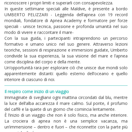
riconoscere i propri limiti e superarli con consapevolezza.
In queste settimane speciali alle Maldive, è presente a bordo
UMBERTO PELIZZARI - Leggenda dell’apnea con 19 record
mondiali, fondatore di Apnea Academy e formatore per forze
speciali - unisce tecnica, passione e profonda umanità nel suo
modo di vivere e raccontare il mare-
Con la sua guida, i partecipanti intraprendono un percorso
formativo e umano unico nel suo genere. Attraverso lezioni
teoriche, sessioni di respirazione e immersioni guidate, Umberto
condivide la sua esperienza, la sua visione del mare e l’apnea
come disciplina del corpo e della mente.
Un’opportunità rara per esplorare ciò che unisce due mondi solo
apparentemente distanti: quello esterno dell’oceano e quello
interiore di ciascuno di noi.
Il respiro come inizio di un viaggio
Immaginate di svegliarvi ogni mattina circondati dal blu, mentre
la luce dell’alba accarezza il mare calmo. Sul ponte, il profumo
del caffè e la quiete di un giorno che comincia lentamente.
È l’inizio di un viaggio che non è solo fisico, ma anche interiore.
La crociera di apnea non è una semplice vacanza, ma
un’immersione – dentro e fuori – che riconnette con la parte più