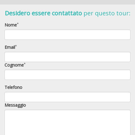
Desidero essere contattato
per questo tour:
M/Y Duca di York
*
Nome
Esclusiva di Albatros Top Boat
*
Email
*
Cognome
Telefono
Messaggio