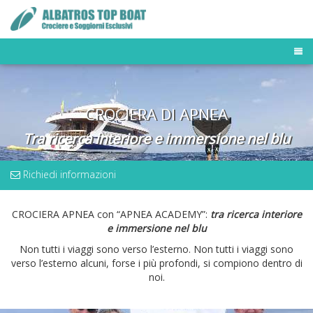
TOUR OPERATOR
DESTINAZIONI
CROCIERA DI APNEA
FLOTTA MALDIVE
BUSINESS TRAVELER
Tra ricerca interiore e immersione nel blu
NEWS & PRESS
OFFERTE E LAST MINUTE
Richiedi informazioni
CROCIERA APNEA con “APNEA ACADEMY”:
tra ricerca interiore
e immersione nel blu
Non tutti i viaggi sono verso l’esterno. Non tutti i viaggi sono
verso l’esterno alcuni, forse i più profondi, si compiono dentro di
noi.