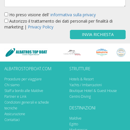
Ho preso visione dell'
informativa sulla privacy
Autorizzo il trattamento dei dati personali per finalità di
marketing |
Privacy Policy
INVIA RICHIESTA
ALBATROSTOPBOAT.COM
STRUTTURE
Procedure per viaggiare
Hotels & Resort
Chi siamo
Yachts / Imbarcazioni
Staff a bordo alle Maldive
Boutique Hotel & Guest House
Partner e Link
Centro Diving
Condizioni generali e schede
DESTINAZIONI
tecniche
Assicurazione
Maldive
Contattaci
Egitto
Madagascar