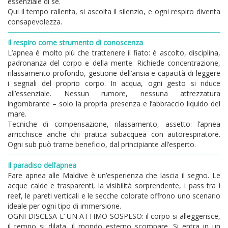
essenziale di sé.
Qui il tempo rallenta, si ascolta il silenzio, e ogni respiro diventa
consapevolezza.
Il respiro come strumento di conoscenza
L’apnea è molto più che trattenere il fiato: è ascolto, disciplina,
padronanza del corpo e della mente. Richiede concentrazione,
rilassamento profondo, gestione dell’ansia e capacità di leggere
i segnali del proprio corpo. In acqua, ogni gesto si riduce
all’essenziale. Nessun rumore, nessuna attrezzatura
ingombrante – solo la propria presenza e l’abbraccio liquido del
mare.
Tecniche di compensazione, rilassamento, assetto: l’apnea
arricchisce anche chi pratica subacquea con autorespiratore.
Ogni sub può trarne beneficio, dal principiante all’esperto.
Il paradiso dell’apnea
Fare apnea alle Maldive è un’esperienza che lascia il segno. Le
acque calde e trasparenti, la visibilità sorprendente, i pass tra i
reef, le pareti verticali e le secche colorate offrono uno scenario
ideale per ogni tipo di immersione.
OGNI DISCESA E’ UN ATTIMO SOSPESO: il corpo si alleggerisce,
il tempo si dilata, il mondo esterno scompare. Si entra in un