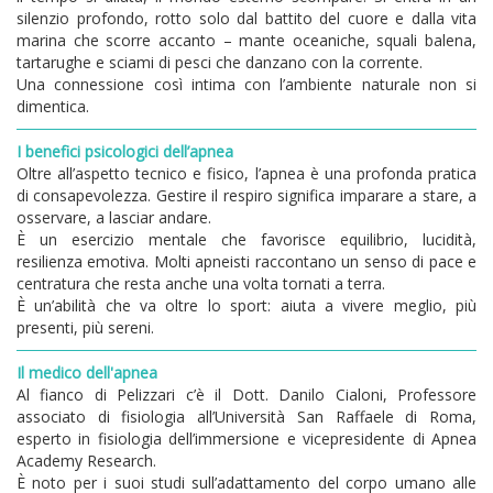
silenzio profondo, rotto solo dal battito del cuore e dalla vita
marina che scorre accanto – mante oceaniche, squali balena,
tartarughe e sciami di pesci che danzano con la corrente.
Una connessione così intima con l’ambiente naturale non si
dimentica.
I benefici psicologici dell’apnea
Oltre all’aspetto tecnico e fisico, l’apnea è una profonda pratica
di consapevolezza. Gestire il respiro significa imparare a stare, a
osservare, a lasciar andare.
È un esercizio mentale che favorisce equilibrio, lucidità,
resilienza emotiva. Molti apneisti raccontano un senso di pace e
centratura che resta anche una volta tornati a terra.
È un’abilità che va oltre lo sport: aiuta a vivere meglio, più
presenti, più sereni.
Il medico dell'apnea
Al fianco di Pelizzari c’è il Dott. Danilo Cialoni, Professore
associato di fisiologia all’Università San Raffaele di Roma,
esperto in fisiologia dell’immersione e vicepresidente di Apnea
Academy Research.
È noto per i suoi studi sull’adattamento del corpo umano alle