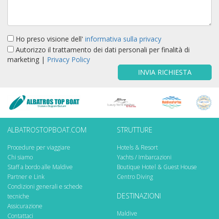
Ho preso visione dell'
informativa sulla privacy
Autorizzo il trattamento dei dati personali per finalità di
marketing |
Privacy Policy
INVIA RICHIESTA
ALBATROSTOPBOAT.COM
STRUTTURE
Procedure per viaggiare
Hotels & Resort
Chi siamo
Yachts / Imbarcazioni
Staff a bordo alle Maldive
Boutique Hotel & Guest House
Partner e Link
Centro Diving
Condizioni generali e schede
DESTINAZIONI
tecniche
Assicurazione
Maldive
Contattaci