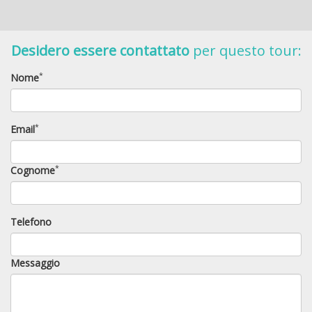
Desidero essere contattato
per questo tour:
M/Y Duca di York
*
Nome
Esclusiva di Albatros Top Boat
*
Email
*
Cognome
Telefono
Messaggio