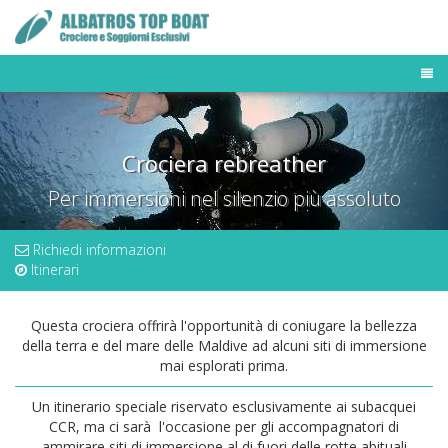
TOUR OPERATOR
DESTINAZIONI
Crociera rebreather
FLOTTA MALDIVE
BUSINESS TRAVELER
Per immersioni nel silenzio più assoluto
NEWS & PRESS
OFFERTE E LAST MINUTE
Richiedi informazioni
Itinerari
Questa crociera offrirà l'opportunità di coniugare la bellezza
della terra e del mare delle Maldive ad alcuni siti di immersione
mai esplorati prima.
Un itinerario speciale riservato esclusivamente ai subacquei
CCR, ma ci sarà l'occasione per gli accompagnatori di
ammirare siti di immersione al di fuori delle rotte abituali