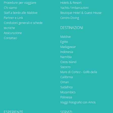
Procedure per viaggiare
Hotels & Resort
Chi siamo
Yachts / Imbarcazioni
Non incluso
Staff a bordo alle Maldive
Boutique Hotel & Guest House
Partner e Link
Centro Diving
Voli internazionali da/per Cape Town
Condizioni generali e schede
DESTINAZIONI
tecniche
Assicurazione annullamento viaggio
Assicurazione
Corso facoltativo “Shark Expert SA” (€150) di 6 ore con
Maldive
Contattaci
nuovo libro, brevetto e diploma.
Egitto
Madagascar
Supplemento camera singola (10.500 ZAR)
Indonesia
Supplemento camera vista mare (2.100 ZAR/persona)
Namibia
Cocos Island
Pasti e bevande non menzionati
Socorro
Immersioni extra: immersione notturna il sesto giorno
Mare di Cortez - Golfo della
(€100), immersione nei 3 relitti il giorno 4 e nei due relitti il
California
giorno 5 (€50), immersione con tiger cat shark (circa €50)
Oman
Sudafrica
Extra personali, mance, alcolici e bevande gasate
Mozambico
Polinesia
Informazioni utili
Viaggi Fotografici con Amos
Equipaggiamento consigliato:
muta semistagna o stagna
,
ESPERIENZE
SERVIZI