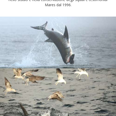
Mares dal 1996.
Previous
N