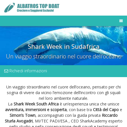
TOUR OPERATOR
DESTINAZIONI
Shark Week in Sudafrica
FLOTTA MALDIVE
BUSINESS TRAVELER
Un viaggio straordinario nel cuore dell’oceano
NEWS & PRESS
OFFERTE E LAST MINUTE
Richiedi informazioni
Un viaggio straordinario nel cuore dell’oceano, pensato per chi
sogna di vivere da vicino l’emozione dell’incontro con gli squali
nel loro ambiente naturale.
La
Shark Week South Africa
è un’esperienza unica che unisce
avventura, immersioni e scoperta
, con base tra
Città del Capo
e
Simon’s Town
, accompagnati con la guida privata
Riccardo
Sturla Avogadri
, MI/TEC PADI/ESA , CEO SharkAcademy esperto
nello studio e nella conservazione degli squali e testimonial