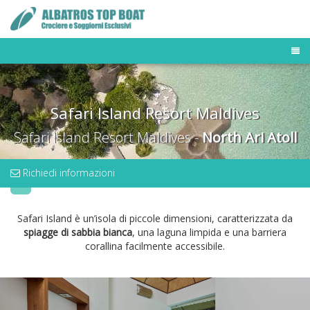
TOUR OPERATOR
DESTINAZIONI
Safari Island Resort Maldives
FLOTTA MALDIVE
BUSINESS TRAVELER
Safari Island Resort Maldives -
North Ari Atoll
NEWS & PRESS
OFFERTE E LAST MINUTE
Richiedi informazioni
Safari Island è un’isola di piccole dimensioni, caratterizzata da
spiagge di sabbia bianca
, una laguna limpida e una barriera
corallina facilmente accessibile.
Previous
N