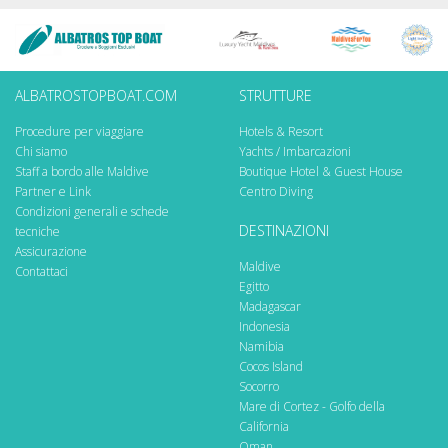
ALBATROSTOPBOAT.COM
STRUTTURE
Procedure per viaggiare
Hotels & Resort
Chi siamo
Yachts / Imbarcazioni
Staff a bordo alle Maldive
Boutique Hotel & Guest House
Partner e Link
Centro Diving
Condizioni generali e schede
DESTINAZIONI
tecniche
Assicurazione
Maldive
Contattaci
Egitto
Madagascar
Indonesia
Namibia
Cocos Island
Socorro
Mare di Cortez - Golfo della
California
Oman