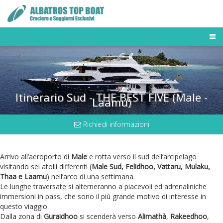
TOUR OPERATOR
DESTINAZIONI
FLOTTA MALDIVE
BUSINESS TRAVELER
Itinerario Sud - THE BEST FIVE (Male -
NEWS & PRESS
Laamu)
OFFERTE E LAST MINUTE
Richiedi informazioni
Arrivo all’aeroporto di
Male
e rotta verso il sud dell’arcipelago
visitando sei atolli differenti (
Male Sud, Felidhoo, Vattaru, Mulaku,
Thaa e Laamu
) nell’arco di una settimana.
Le lunghe traversate si alterneranno a piacevoli ed adrenaliniche
immersioni in pass, che sono il più grande motivo di interesse in
questo viaggio.
Dalla zona di
Guraidhoo
si scenderà verso
Alimathà
,
Rakeedhoo
,