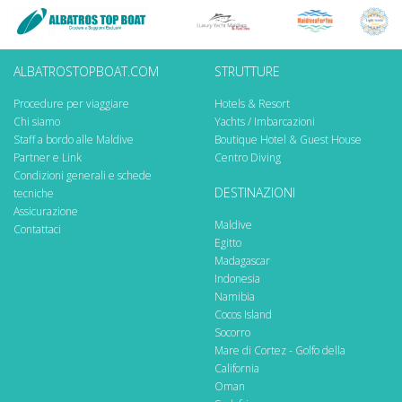
ALBATROSTOPBOAT.COM
STRUTTURE
Procedure per viaggiare
Hotels & Resort
Chi siamo
Yachts / Imbarcazioni
Staff a bordo alle Maldive
Boutique Hotel & Guest House
Partner e Link
Centro Diving
Condizioni generali e schede
DESTINAZIONI
tecniche
Assicurazione
Maldive
Contattaci
Egitto
Madagascar
Indonesia
Namibia
Cocos Island
Socorro
Mare di Cortez - Golfo della
California
Oman