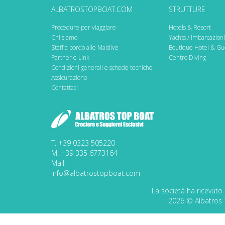
ALBATROSTOPBOAT.COM
STRUTTURE
Procedure per viaggiare
Hotels & Resort
Chi siamo
Yachts / Imbarcazioni
Staff a bordo alle Maldive
Boutique Hotel & Gu
Partner e Link
Centro Diving
Condizioni generali e schede tecniche
Assicurazione
Contattaci
T. +39 0323 505220
M. +39 335 6773164
Mail:
info@albatrostopboat.com
La società ha ricevuto 
2026 © Albatros T