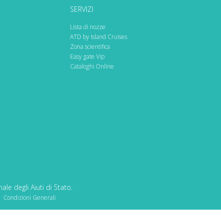
SERVIZI
Lista di nozze
ATD by Island Cruises
Zona scientifica
Easy gate Vip
Cataloghi Online
le degli Aiuti di Stato.
|
Condizioni Generali