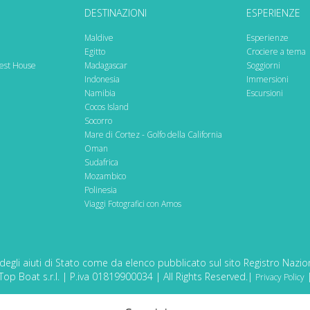
DESTINAZIONI
ESPERIENZE
Maldive
Esperienze
Egitto
Crociere a tema
est House
Madagascar
Soggiorni
Indonesia
Immersioni
Namibia
Escursioni
Cocos Island
Socorro
Mare di Cortez - Golfo della California
Oman
Sudafrica
Mozambico
Polinesia
Viaggi Fotografici con Amos
degli aiuti di Stato come da elenco pubblicato sul sito Registro Naziona
op Boat s.r.l. | P.iva 01819900034 | All Rights Reserved.|
Privacy Policy