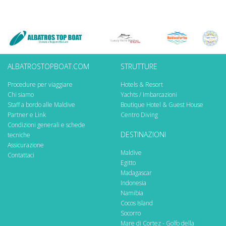
ALBATROSTOPBOAT.COM
STRUTTURE
Procedure per viaggiare
Hotels & Resort
Chi siamo
Yachts / Imbarcazioni
Staff a bordo alle Maldive
Boutique Hotel & Guest House
Partner e Link
Centro Diving
Condizioni generali e schede
DESTINAZIONI
tecniche
Assicurazione
Maldive
Contattaci
Egitto
Madagascar
Indonesia
Namibia
Cocos Island
Socorro
Mare di Cortez - Golfo della