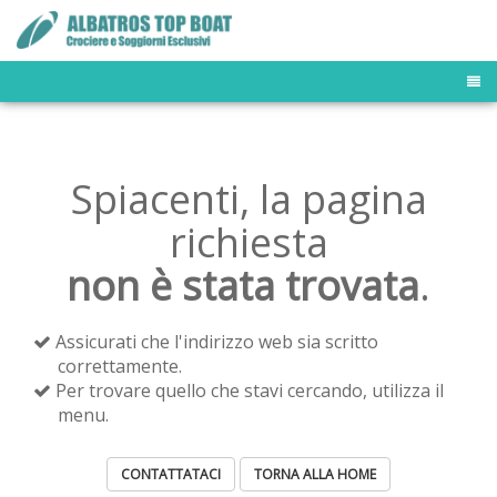
TOUR OPERATOR
DESTINAZIONI
FLOTTA MALDIVE
Spiacenti, la pagina
BUSINESS TRAVELER
NEWS & PRESS
richiesta
OFFERTE E LAST MINUTE
non è stata trovata
.
Assicurati che l'indirizzo web sia scritto
correttamente.
Per trovare quello che stavi cercando, utilizza il
menu.
CONTATTATACI
TORNA ALLA HOME