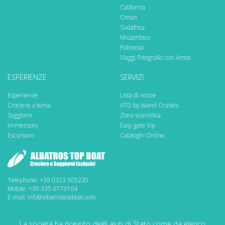
California
Oman
Sudafrica
Mozambico
Polinesia
Viaggi Fotografici con Amos
ESPERIENZE
SERVIZI
Esperienze
Lista di nozze
Crociere a tema
ATD by Island Cruises
Soggiorni
Zona scientifica
Immersioni
Easy gate Vip
Escursioni
Cataloghi Online
Telephone: +39 0323 505220
Mobile: +39 335 6773164
E-mail: info@albatrostopboat.com
La società ha ricevuto degli aiuti di Stato come da elenco