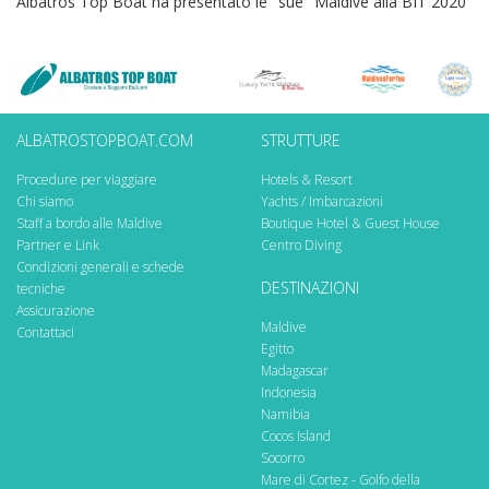
Albatros Top Boat ha presentato le "sue" Maldive alla BIT 2020
ALBATROSTOPBOAT.COM
STRUTTURE
Procedure per viaggiare
Hotels & Resort
Chi siamo
Yachts / Imbarcazioni
Staff a bordo alle Maldive
Boutique Hotel & Guest House
Partner e Link
Centro Diving
Condizioni generali e schede
DESTINAZIONI
tecniche
Assicurazione
Maldive
Contattaci
Egitto
Madagascar
Indonesia
Namibia
Cocos Island
Socorro
Mare di Cortez - Golfo della