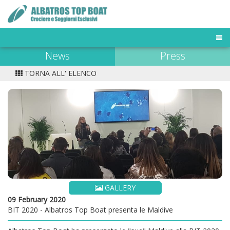
News
Press
TOUR OPERATOR
DESTINAZIONI
TORNA ALL' ELENCO
FLOTTA MALDIVE
BUSINESS TRAVELER
NEWS & PRESS
OFFERTE E LAST MINUTE
GALLERY
09 February 2020
BIT 2020 - Albatros Top Boat presenta le Maldive