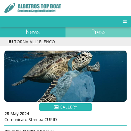
News
Press
TOUR OPERATOR
DESTINAZIONI
TORNA ALL' ELENCO
FLOTTA MALDIVE
BUSINESS TRAVELER
NEWS & PRESS
OFFERTE E LAST MINUTE
GALLERY
28 May 2024
Comunicato Stampa CUPID