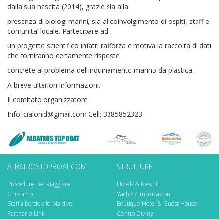
dalla sua nascita (2014), grazie sia alla
presenza di biologi marini, sia al coinvolgimento di ospiti, staff e
comunita’ locale. Partecipare ad
un progetto scientifico infatti rafforza e motiva la raccolta di dati
che forniranno certamente risposte
concrete al problema dell’inquinamento marino da plastica.
A breve ulteriori informazioni.
Il comitato organizzatore
Info: cialonid@gmail.com Cell: 3385852323
ALBATROSTOPBOAT.COM
STRUTTURE
Procedure per viaggiare
Hotels & Resort
Chi siamo
Yachts / Imbarcazioni
Staff a bordo alle Maldive
Boutique Hotel & Guest House
Partner e Link
Centro Diving