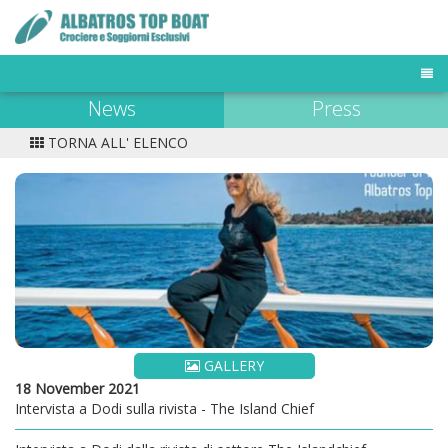
News
Press
TOUR OPERATOR
DESTINAZIONI
TORNA ALL' ELENCO
FLOTTA MALDIVE
BUSINESS TRAVELER
NEWS & PRESS
OFFERTE E LAST MINUTE
GALLERY
18 November 2021
Intervista a Dodi sulla rivista - The Island Chief