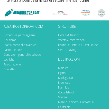
Intervista a Dodi dalla rivista di settore The Islandchief
ALBATROSTOPBOAT.COM
STRUTTURE
Procedure per viaggiare
Hotels & Resort
Chi siamo
Yachts / Imbarcazioni
Staff a bordo alle Maldive
Boutique Hotel & Guest House
Partner e Link
Centro Diving
Condizioni generali e schede
DESTINAZIONI
tecniche
Assicurazione
Maldive
Contattaci
Egitto
Madagascar
Indonesia
Namibia
Cocos Island
Socorro
Mare di Cortez - Golfo della
California