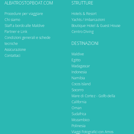
ALBATROSTOPBOAT.COM
STRUTTURE
Procedure per viaggiare
Hotels & Resort
Chi siamo
Yachts / Imbarcazioni
Staff a bordo alle Maldive
Boutique Hotel & Guest House
Partner e Link
Centro Diving
Condizioni generali e schede
DESTINAZIONI
tecniche
Assicurazione
Maldive
Contattaci
Egitto
Madagascar
Indonesia
Namibia
Cocos Island
Socorro
Mare di Cortez - Golfo della
California
Oman
Sudafrica
Mozambico
Polinesia
Viaggi Fotografici con Amos