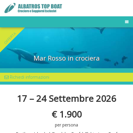
TOUR OPERATOR
OFFERTA
DESTINAZIONI
FLOTTA MALDIVE
BUSINESS TRAVELER
Mar Rosso in crociera
NEWS & PRESS
OFFERTE E LAST MINUTE
Richiedi informazioni
17 – 24 Settembre 2026
€ 1.900
per persona