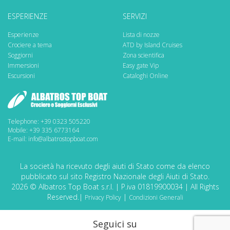
ESPERIENZE
SERVIZI
Esperienze
Lista di nozze
Crociere a tema
ATD by Island Cruises
Soggiorni
Zona scientifica
Immersioni
Easy gate Vip
Escursioni
Cataloghi Online
Telephone: +39 0323 505220
Mobile: +39 335 6773164
E-mail: info@albatrostopboat.com
La società ha ricevuto degli aiuti di Stato come da elenco
pubblicato sul sito Registro Nazionale degli Aiuti di Stato.
2026 © Albatros Top Boat s.r.l. | P.iva 01819900034 | All Rights
Reserved.|
|
Privacy Policy
Condizioni Generali
Seguici su