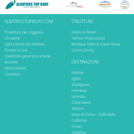
ALBATROSTOPBOAT.COM
STRUTTURE
Procedure per viaggiare
Hotels & Resort
Chi siamo
Yachts / Imbarcazioni
Staff a bordo alle Maldive
Boutique Hotel & Guest House
Partner e Link
Centro Diving
Condizioni generali e schede
DESTINAZIONI
tecniche
Assicurazione
Maldive
Contattaci
Egitto
Madagascar
Indonesia
Namibia
Cocos Island
Socorro
Mare di Cortez - Golfo della
California
Oman
Sudafrica