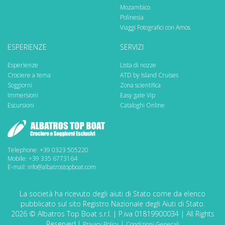
Mozambico
Polinesia
Viaggi Fotografici con Amos
ESPERIENZE
SERVIZI
Esperienze
Lista di nozze
Crociere a tema
ATD by Island Cruises
Soggiorni
Zona scientifica
Immersioni
Easy gate Vip
Escursioni
Cataloghi Online
Telephone: +39 0323 505220
Mobile: +39 335 6773164
E-mail: info@albatrostopboat.com
La società ha ricevuto degli aiuti di Stato come da elenco
pubblicato sul sito Registro Nazionale degli Aiuti di Stato.
2026 © Albatros Top Boat s.r.l. | P.iva 01819900034 | All Rights
Reserved.|
|
Privacy Policy
Condizioni Generali