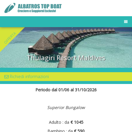
TOUR OPERATOR
OFFERTA
DESTINAZIONI
FLOTTA MALDIVE
BUSINESS TRAVELER
Thulagiri Resort Maldives
NEWS & PRESS
OFFERTE E LAST MINUTE
Richiedi informazioni
Periodo dal 01/06 al 31/10/2026
Superior Bungalow
Adulto : da
€ 1045
Bambino : da
€ 590